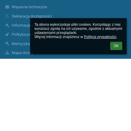
Wsparcie techniczne
Deklaracja dostępności
Informacje prawne
Ta strona wykorzystuje pliki cookies. Korzystając z niej 
wyrażasz zgodę na ich używanie, zgodnie z aktualnymi 
ustawieniami przeglądarki.

Polityka prywatności
Więcej informacji znajdziesz w 
Polityce prywatności
.
Metryczka
OK
Mapa strony
O nas
Kontakt
Aktualności
Kontakty
Zespół Szkolno-Przedszkolny w Pobierowie
zsopob@szkolnictwo.pl
91 386 42 00
ul. Kościuszki 2,