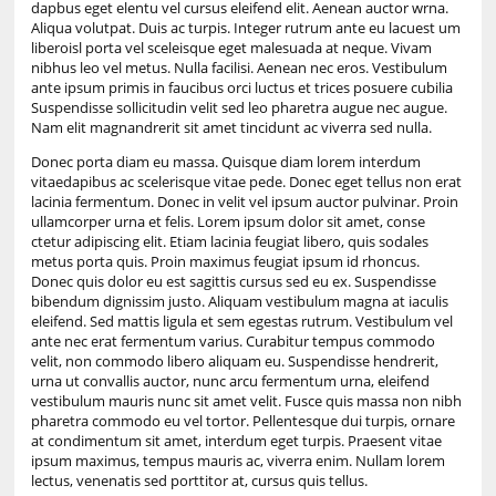
dapbus eget elentu vel cursus eleifend elit. Aenean auctor wrna.
Aliqua volutpat. Duis ac turpis. Integer rutrum ante eu lacuest um
liberoisl porta vel sceleisque eget malesuada at neque. Vivam
nibhus leo vel metus. Nulla facilisi. Aenean nec eros. Vestibulum
ante ipsum primis in faucibus orci luctus et trices posuere cubilia
Suspendisse sollicitudin velit sed leo pharetra augue nec augue.
Nam elit magnandrerit sit amet tincidunt ac viverra sed nulla.
Donec porta diam eu massa. Quisque diam lorem interdum
vitaedapibus ac scelerisque vitae pede. Donec eget tellus non erat
lacinia fermentum. Donec in velit vel ipsum auctor pulvinar. Proin
ullamcorper urna et felis. Lorem ipsum dolor sit amet, conse
ctetur adipiscing elit. Etiam lacinia feugiat libero, quis sodales
metus porta quis. Proin maximus feugiat ipsum id rhoncus.
Donec quis dolor eu est sagittis cursus sed eu ex. Suspendisse
bibendum dignissim justo. Aliquam vestibulum magna at iaculis
eleifend. Sed mattis ligula et sem egestas rutrum. Vestibulum vel
ante nec erat fermentum varius. Curabitur tempus commodo
velit, non commodo libero aliquam eu. Suspendisse hendrerit,
urna ut convallis auctor, nunc arcu fermentum urna, eleifend
vestibulum mauris nunc sit amet velit. Fusce quis massa non nibh
pharetra commodo eu vel tortor. Pellentesque dui turpis, ornare
at condimentum sit amet, interdum eget turpis. Praesent vitae
ipsum maximus, tempus mauris ac, viverra enim. Nullam lorem
lectus, venenatis sed porttitor at, cursus quis tellus.