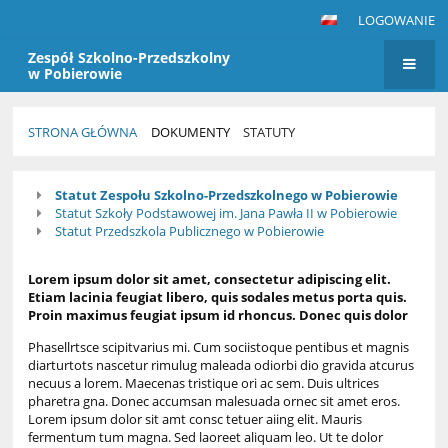
LOGOWANIE
Zespół Szkolno-Przedszkolny
w Pobierowie
STRONA GŁÓWNA
DOKUMENTY
STATUTY
Statuty
Statut Zespołu Szkolno-Przedszkolnego w Pobierowie
Statut Szkoły Podstawowej im. Jana Pawła II w Pobierowie
Statut Przedszkola Publicznego w Pobierowie
Lorem ipsum dolor sit amet, consectetur adipiscing elit.
Etiam lacinia feugiat libero, quis sodales metus porta quis.
Proin maximus feugiat ipsum id rhoncus. Donec quis dolor
Phasellrtsce scipitvarius mi. Cum sociistoque pentibus et magnis
diarturtots nascetur rimulug maleada odiorbi dio gravida atcurus
necuus a lorem. Maecenas tristique ori ac sem. Duis ultrices
pharetra gna. Donec accumsan malesuada ornec sit amet eros.
Lorem ipsum dolor sit amt consc tetuer aiing elit. Mauris
fermentum tum magna. Sed laoreet aliquam leo. Ut te dolor