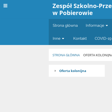
Zespół Szkolno-Prz
w Pobierowie
Strona główna
Informacje
Inne
Kontakt
COVID-19
STRONA GŁÓWNA
OFERTA KOLONIJN
Oferta
Oferta kolonijna
kolonijna