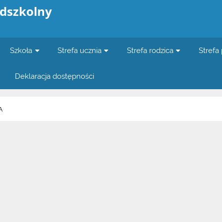
edszkolny
Szkoła
Strefa ucznia
Strefa rodzica
Strefa
Deklaracja dostępności
A