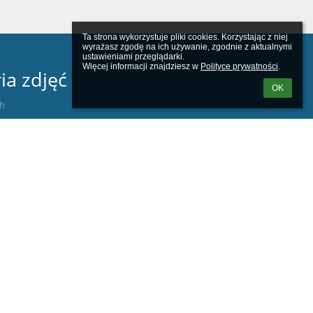
Ta strona wykorzystuje pliki cookies. Korzystając z niej 
wyrażasz zgodę na ich używanie, zgodnie z aktualnymi 
ustawieniami przeglądarki.

Więcej informacji znajdziesz w 
Polityce prywatności
.
ia zdjęć
OK
ch