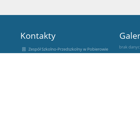
Kontakty
Galer
brak dany
Zespół Szkolno-Przedszkolny w Pobierowie
zsopob@szkolnictwo.pl
91 386 42 00
ul. Kościuszki 2,
72-346 Pobierowo
Poland
Przedszkole Publiczne w Pobierowie
Szkoła Podstawowa im. Jana Pawła II w
Pobierowie
zsopob@szkolnictwo.pl
Piotr Kleban