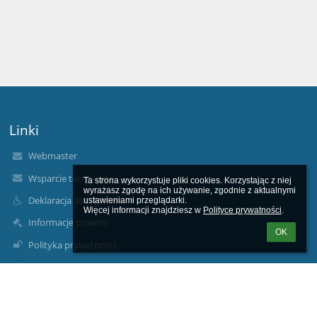
Linki
Webmaster
Wsparcie techniczne
Ta strona wykorzystuje pliki cookies. Korzystając z niej 
wyrażasz zgodę na ich używanie, zgodnie z aktualnymi 
Deklaracja dostępności
ustawieniami przeglądarki.

Więcej informacji znajdziesz w 
Polityce prywatności
.
Informacje prawne
OK
Polityka prywatności
Metryczka
Mapa strony
O nas