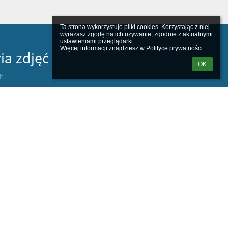
Ta strona wykorzystuje pliki cookies. Korzystając z niej 
wyrażasz zgodę na ich używanie, zgodnie z aktualnymi 
ustawieniami przeglądarki.

Więcej informacji znajdziesz w 
Polityce prywatności
.
ia zdjęć
OK
ch