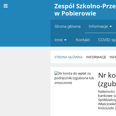
Zespół Szkolno-Prz
w Pobierowie
Strona główna
Informacje
Inne
Kontakt
COVID-19
STRONA GŁÓWNA
INFORMACJE
INF
Ogłoszenia
Nr ko
(zgub
Należności
bankowe sz
Spółdzielcz
Właściciele
Kościuszki 