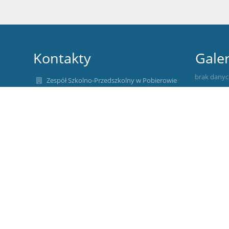
Kontakty
Galer
brak dany
Zespół Szkolno-Przedszkolny w Pobierowie
zsopob@szkolnictwo.pl
91 386 42 00
ul. Kościuszki 2,
72-346 Pobierowo
Poland
Przedszkole Publiczne w Pobierowie
Szkoła Podstawowa im. Jana Pawła II w
Pobierowie
zsopob@szkolnictwo.pl
Piotr Kleban