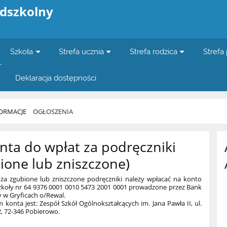
edszkolny
Szkoła
Strefa ucznia
Strefa rodzica
Strefa
Deklaracja dostępności
ORMACJE
OGŁOSZENIA
nta do wpłat za podręczniki
ione lub zniszczone)
 za zgubione lub zniszczone podręczniki należy wpłacać na konto
koły nr 64 9376 0001 0010 5473 2001 0001 prowadzone przez Bank
y w Gryficach o/Rewal.
m konta jest: Zespół Szkół Ogólnokształcących im. Jana Pawła II, ul.
2, 72-346 Pobierowo.