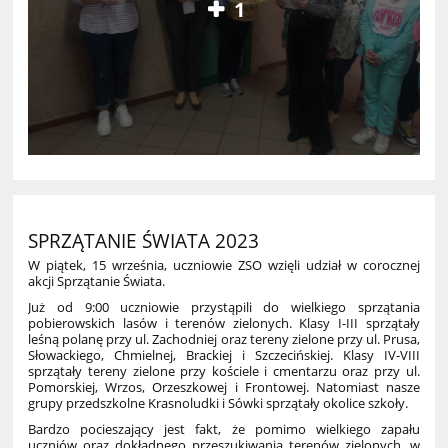
1
SPRZĄTANIE ŚWIATA 2023
W piątek, 15 września, uczniowie ZSO wzięli udział w corocznej
akcji Sprzątanie Świata.
Już od 9:00 uczniowie przystąpili do wielkiego sprzątania
pobierowskich lasów i terenów zielonych. Klasy I-III sprzątały
leśną polanę przy ul. Zachodniej oraz tereny zielone przy ul. Prusa,
Słowackiego, Chmielnej, Brackiej i Szczecińskiej. Klasy IV-VIII
sprzątały tereny zielone przy kościele i cmentarzu oraz przy ul.
Pomorskiej, Wrzos, Orzeszkowej i Frontowej. Natomiast nasze
grupy przedszkolne Krasnoludki i Sówki sprzątały okolice szkoły.
Bardzo pocieszający jest fakt, że pomimo wielkiego zapału
uczniów oraz dokładnego przeszukiwania terenów zielonych, w