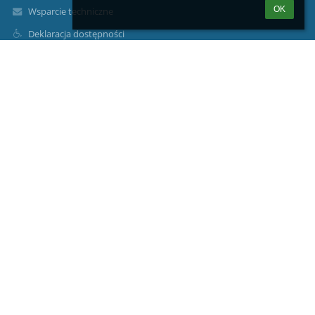
OK
Wsparcie techniczne
Deklaracja dostępności
Informacje prawne
Polityka prywatności
Metryczka
Mapa strony
O nas
Kontakt
Aktualności
Kontakty
Zespół Szkolno-Przedszkolny w Pobierowie
zsopob@szkolnictwo.pl
91 386 42 00
ul. Kościuszki 2,