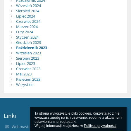
Październik 2024
Wrzesień 2024
Sierpień 2024
Lipiec 2024
Czerwiec 2024
Marzec 2024
Luty 2024
Styczeń 2024
Grudzień 2023
Październik 2023
Wrzesień 2023
Sierpień 2023
Lipiec 2023
Czerwiec 2023
Maj 2023
Kwiecień 2023
Wszystkie
Ta strona wykorzystuje pliki cookies. Korzystając z niej 
Linki
wyrażasz zgodę na ich używanie, zgodnie z aktualnymi 
ustawieniami przeglądarki.

Więcej informacji znajdziesz w 
Polityce prywatności
.
Webmaster